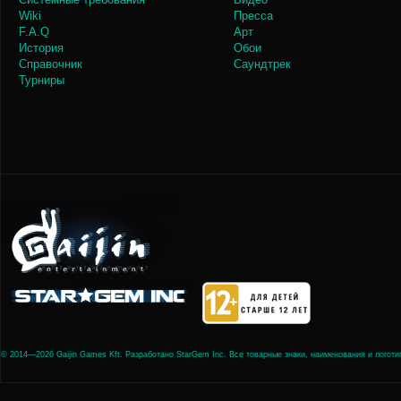
Wiki
Пресса
F.A.Q
Арт
История
Обои
Справочник
Саундтрек
Турниры
© 2014—2026 Gaijin Games Kft. Разработано StarGem Inc. Все товарные знаки, наименования и лого