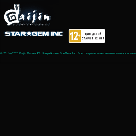
© 2014—2026 Gaijin Games Kft. Разработано StarGem Inc. Все товарные знаки, наименования и лого