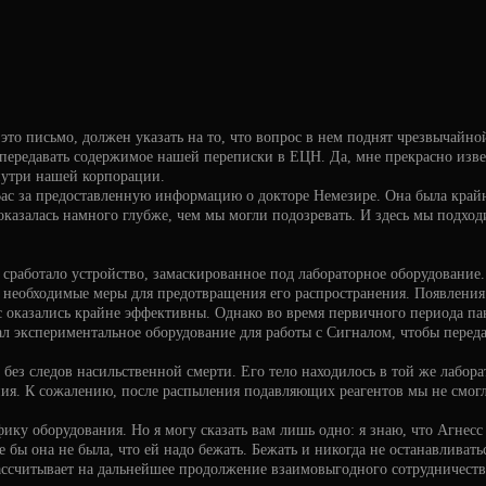
 это письмо, должен указать на то, что вопрос в нем поднят чрезвычайн
ередавать содержимое нашей переписки в ЕЦН. Да, мне прекрасно известн
нутри нашей корпорации.
ас за предоставленную информацию о докторе Немезире. Она была крайн
оказалась намного глубже, чем мы могли подозревать. И здесь мы подход
сработало устройство, замаскированное под лабораторное оборудование.
необходимые меры для предотвращения его распространения. Появления
 оказались крайне эффективны. Однако во время первичного периода па
л экспериментальное оборудование для работы с Сигналом, чтобы переда
з следов насильственной смерти. Его тело находилось в той же лабора
ия. К сожалению, после распыления подавляющих реагентов мы не смогл
фику оборудования. Но я могу сказать вам лишь одно: я знаю, что Агнесс
е бы она не была, что ей надо бежать. Бежать и никогда не останавливать
ссчитывает на дальнейшее продолжение взаимовыгодного сотрудничеств