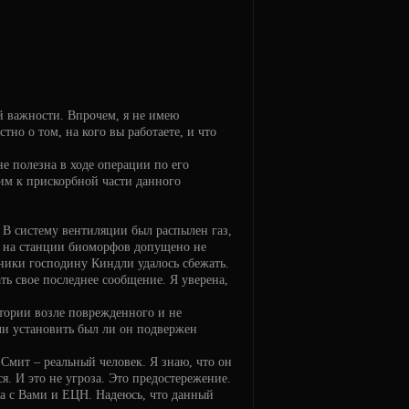
ой важности. Впрочем, я не имею
о о том, на кого вы работаете, и что
е полезна в ходе операции по его
им к прискорбной части данного
 В систему вентиляции был распылен газ,
 на станции биоморфов допущено не
ники господину Киндли удалось сбежать.
ть свое последнее сообщение. Я уверена,
тории возле поврежденного и не
и установить был ли он подвержен
 Смит – реальный человек. Я знаю, что он
ся. И это не угроза. Это предостережение.
а с Вами и ЕЦН. Надеюсь, что данный