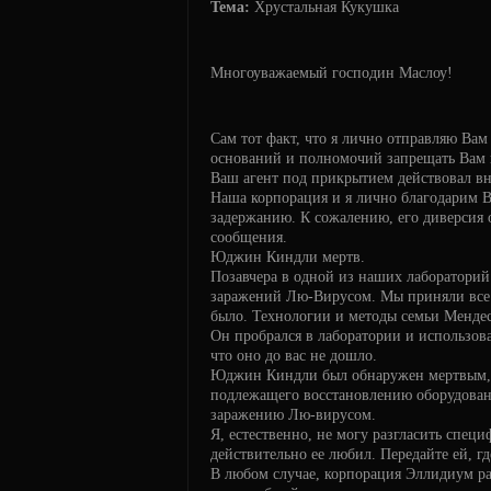
Тема:
Хрустальная Кукушка
Многоуважаемый господин Маслоу!
Сам тот факт, что я лично отправляю Вам
оснований и полномочий запрещать Вам п
Ваш агент под прикрытием действовал в
Наша корпорация и я лично благодарим В
задержанию. К сожалению, его диверсия 
сообщения.
Юджин Киндли мертв.
Позавчера в одной из наших лабораторий 
заражений Лю-Вирусом. Мы приняли все 
было. Технологии и методы семьи Мендес
Он пробрался в лаборатории и использова
что оно до вас не дошло.
Юджин Киндли был обнаружен мертвым, бе
подлежащего восстановлению оборудован
заражению Лю-вирусом.
Я, естественно, не могу разгласить специ
действительно ее любил. Передайте ей, гд
В любом случае, корпорация Эллидиум ра