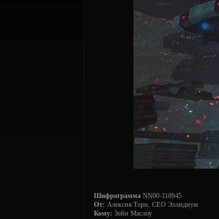
Шифрограмма
NN00-118945
От:
Алексия Торн, CEO Эллидиум
Кому:
Зейн Маслоу