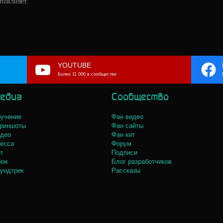
повлияет.
YOUTUBE
Более 11 000 в сообществе
едиа
Сообщество
учение
Фан видео
риншоты
Фан сайты
део
Фан кит
есса
Форум
т
Подписи
ои
Блог разработчиков
ундтрек
Рассказы