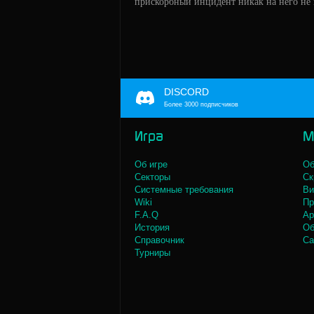
прискорбный инцидент никак на него не 
DISCORD
Более 3000 подписчиков
Игра
М
Об игре
Об
Секторы
Ск
Системные требования
Ви
Wiki
Пр
F.A.Q
Ар
История
Об
Справочник
Са
Турниры