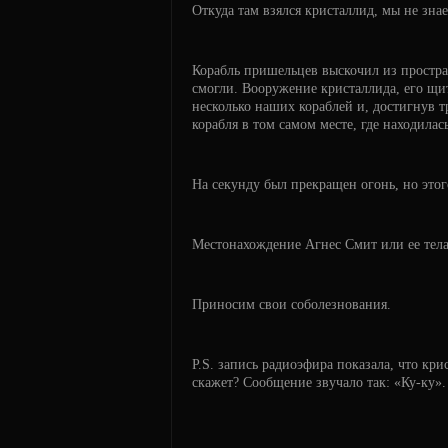
Откуда там взялся кристаллид, мы не знае
Корабль пришельцев выскочил из простра
смогли. Вооружение кристаллида, его щи
несколько наших кораблей и, достигнув 
корабля в том самом месте, где находилас
На секунду был прекращен огонь, но этог
Местонахождение Агнес Смит или ее тела
Приносим свои соболезнования.
P.S. запись радиоэфира показала, что кр
скажет? Сообщение звучало так: «Ку-ку».