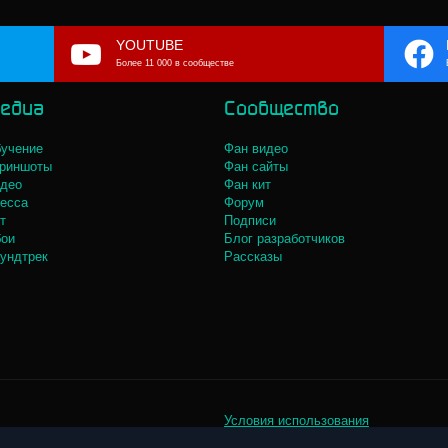
YOUTUBE
Более 11 000 в сообществе
едиа
Сообщество
учение
Фан видео
риншоты
Фан сайты
део
Фан кит
есса
Форум
т
Подписи
ои
Блог разработчиков
ундтрек
Рассказы
Условия использования