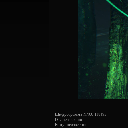
Шифрограмма
NN00-118495
От:
неизвестно
Кому:
неизвестно