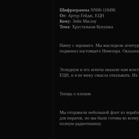
Шифрограмма
NN00-118496
От:
Артур Гейдж, ЕЦН
Кому:
Зейн Маслоу
Тема:
Хрустальная Кукушка
Начну с хорошего. Мы выследили агентуру
подменил настоящего Немезира. Оказалось,
Эллидиум и его агенты оказали нам всес
ЕЦН, и я не вижу смысла отказывать. Их
Теперь о плохом.
Мы отправили небольшой флот из корабле
для пиратов, но мы были готовы ко всем
полную радиотишину.