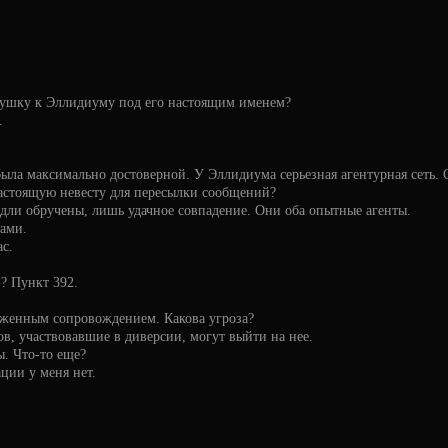
кушку к Эллидиуму под его настоящим именем?
.
была максимально достоверной. У Эллидиума серьезная агентурная сеть.
настоящую невесту для пересылки сообщений?
ндли обручены, лишь удачное совпадение. Они оба опытные агенты.
ами.
с.
? Пункт 392.
уженным сопровождением. Какова угроза?
в, участвовавшие в диверсии, могут выйти на нее.
. Что-то еще?
ции у меня нет.