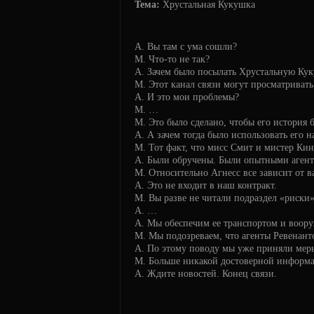
Тема:
Хрустальная Кукушка
А. Вы там с ума сошли?
М. Что-то не так?
А. Зачем было посылать Хрустальную Ку
М. Этот канал связи могут просматривать
А. И это мои проблемы?
М. …
М. Это было сделано, чтобы его история 
А. А зачем тогда было использовать его 
М. Тот факт, что мисс Смит и мистер Ки
А. Были обручены. Были опытными агент
М. Относительно Агнесс все зависит от ва
А. Это не входит в наш контракт.
М. Вы разве не читали подраздел «риски»
А. …
А. Мы обеспечим ее транспортом и воор
М. Мы подозреваем, что агенты Ревенанто
А. По этому поводу мы уже приняли меры
М. Больше никакой достоверной информа
А. Ждите новостей. Конец связи.