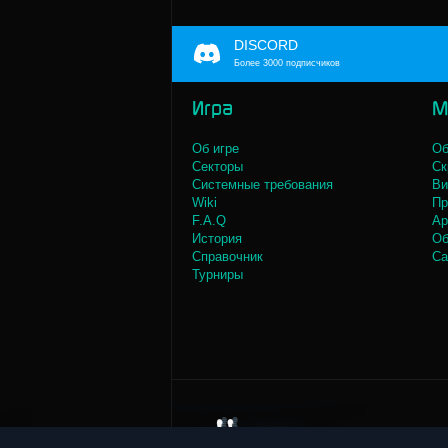
DISCORD
Более 3000 подписчиков
Игра
М
Об игре
Об
Секторы
Ск
Системные требования
Ви
Wiki
Пр
F.A.Q
Ар
История
Об
Справочник
Са
Турниры