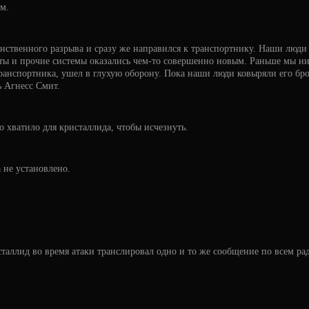
м.
нственного разрыва и сразу же направился к транспортнику. Наши люди 
ты и прочие системы оказались чем-то совершенно новым. Раньше мы ни
транспортника, ушел в глухую оборону. Пока наши люди ковыряли его бро
ь Агнесс Смит.
о хватило для кристаллида, чтобы исчезнуть.
 не установлено.
исталлид во время атаки транслировал одно и то же сообщение по всем ра