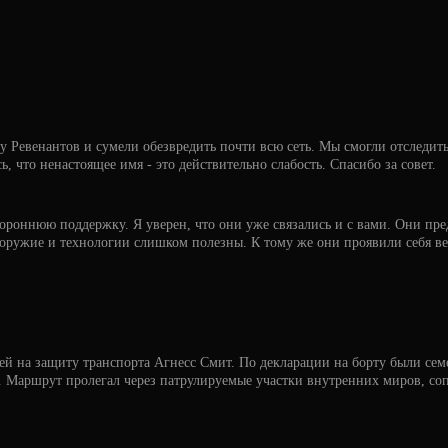
 Ревенантов и сумели обезвредить почти всю сеть. Мы смогли отследить 
 что ненастоящее имя - это действительно слабость. Спасибо за совет.
тороннюю поддержку. Я уверен, что они уже связались и с вами. Они пр
 оружие и технологии слишком полезны. К тому же они проявили себя ве
й на защиту транспорта Агнесс Смит. По декларации на борту были семе
у. Маршрут пролегал через патрулируемые участки внутренних миров, со