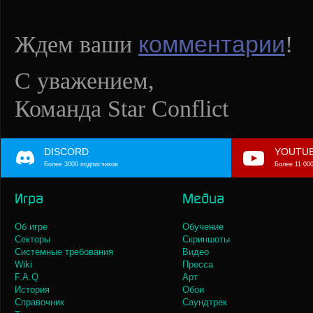
комментарии
Ждем ваши
!
С уважением,
Команда Star Conflict
DISCORD
YOUTU
Более 3000 подписчиков
Более 11 00
Игра
Медиа
Об игре
Обучение
Секторы
Скриншоты
Системные требования
Видео
Wiki
Пресса
F.A.Q
Арт
История
Обои
Справочник
Саундтрек