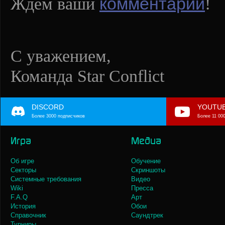
комментарии
Ждем ваши
!
С уважением,
Команда Star Conflict
DISCORD
YOUTU
Более 3000 подписчиков
Более 11 00
Игра
Медиа
Об игре
Обучение
Секторы
Скриншоты
Системные требования
Видео
Wiki
Пресса
F.A.Q
Арт
История
Обои
Справочник
Саундтрек
Турниры