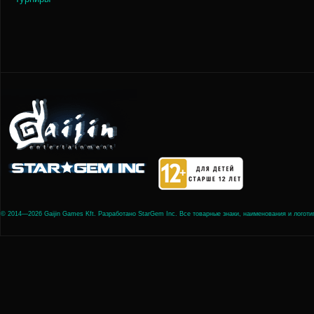
© 2014—2026 Gaijin Games Kft. Разработано StarGem Inc. Все товарные знаки, наименования и лого