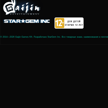
© 2014—2026 Gaijin Games Kft. Разработано StarGem Inc. Все товарные знаки, наименования и лого