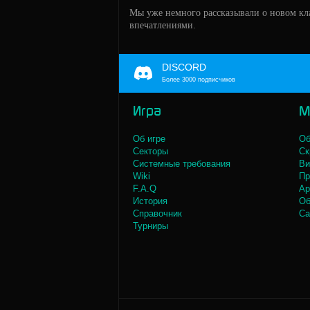
Мы уже немного рассказывали о новом кла
впечатлениями.
DISCORD
Более 3000 подписчиков
Игра
М
Об игре
Об
Секторы
Ск
Системные требования
Ви
Wiki
Пр
F.A.Q
Ар
История
Об
Справочник
Са
Турниры