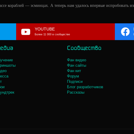
ссе кораблей — эсминцах. А теперь нам удалось впервые испробовать их
YOUTUBE
Более 11 000 в сообществе
едиа
Сообщество
учение
Фан видео
риншоты
Фан сайты
део
Фан кит
есса
Форум
т
Подписи
ои
Блог разработчиков
ундтрек
Рассказы