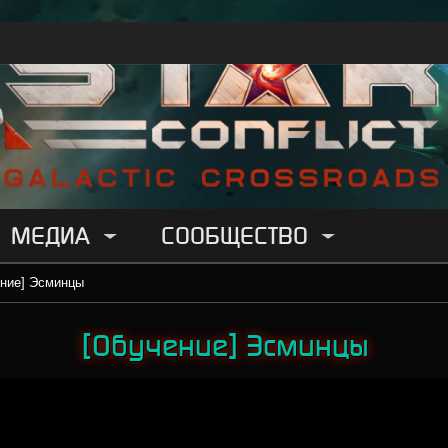
МЕДИА
СООБЩЕСТВО
ние] Эсминцы
[Обучение] Эсминцы