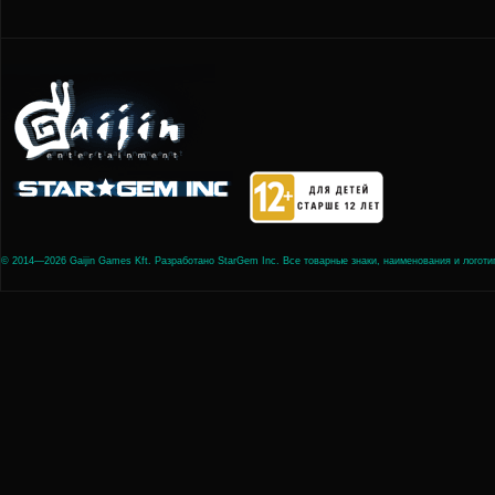
© 2014—2026 Gaijin Games Kft. Разработано StarGem Inc. Все товарные знаки, наименования и лого