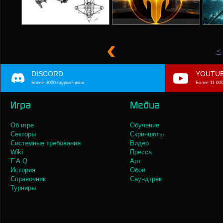
<
DISCORD
YOUTU
Более 3000 подписчиков
Более 11 00
Игра
Медиа
Об игре
Обучение
Секторы
Скриншоты
Системные требования
Видео
Wiki
Пресса
F.A.Q
Арт
История
Обои
Справочник
Саундтрек
Турниры