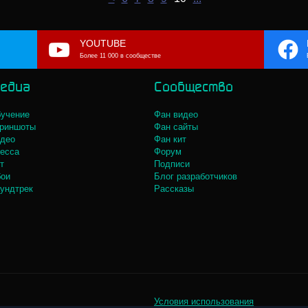
YOUTUBE
Более 11 000 в сообществе
едиа
Сообщество
учение
Фан видео
риншоты
Фан сайты
део
Фан кит
есса
Форум
т
Подписи
ои
Блог разработчиков
ундтрек
Рассказы
Условия использования