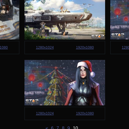
1080
1280x1024
1920x1080
128
1280x1024
1920x1080
<
6
7
8
9
10
...