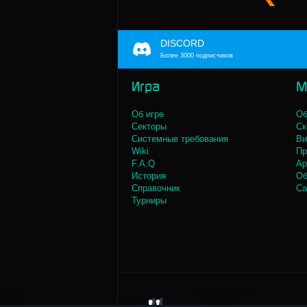
DISCORD
Более 3000 подписчиков
Игра
М
Об игре
Об
Секторы
Ск
Системные требования
Ви
Wiki
Пр
F.A.Q
Ар
История
Об
Справочник
Са
Турниры