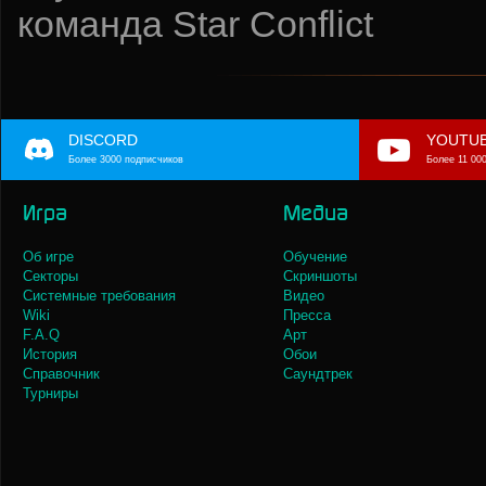
команда Star Conflict
DISCORD
YOUTU
Более 3000 подписчиков
Более 11 00
Игра
Медиа
Об игре
Обучение
Секторы
Скриншоты
Системные требования
Видео
Wiki
Пресса
F.A.Q
Арт
История
Обои
Справочник
Саундтрек
Турниры