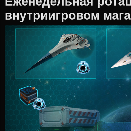
Еженедельная ротац
внутриигровом мага