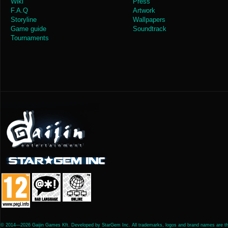
Wiki
Press
F.A.Q
Artwork
Storyline
Wallpapers
Game guide
Soundtrack
Tournaments
© 2014—2026 Gaijin Games Kft. Developed by StarGem Inc. All trademarks, logos and brand names are the 