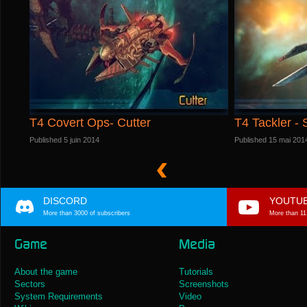
T4 Covert Ops- Cutter
T4 Tackler -
Published 5 juin 2014
Published 15 mai 201
DISCORD
YOUTU
More than 3000 of subscribers
More than 11
Game
Media
About the game
Tutorials
Sectors
Screenshots
System Requirements
Video